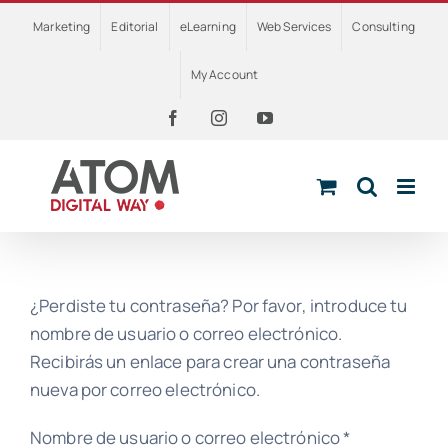
Skip
Marketing
Editorial
eLearning
Web Services
Consulting
to
content
My Account
Facebook
Instagram
YouTube
¿Perdiste tu contraseña? Por favor, introduce tu
nombre de usuario o correo electrónico.
Recibirás un enlace para crear una contraseña
nueva por correo electrónico.
Obligatorio
Nombre de usuario o correo electrónico
*